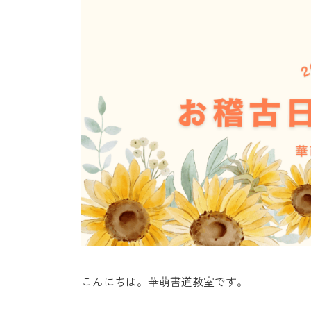
日
時
:
こんにちは。華萌書道教室です。