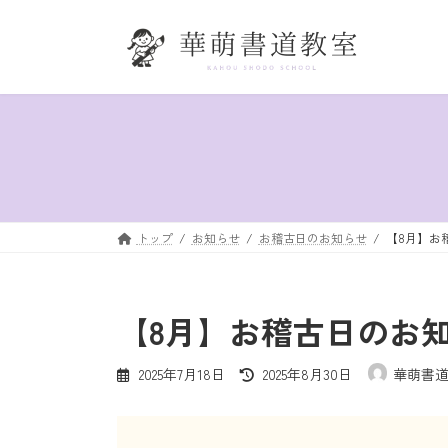
コ
ナ
ン
ビ
テ
ゲ
ン
ー
ツ
シ
へ
ョ
ス
ン
キ
に
ッ
移
プ
動
トップ
お知らせ
お稽古日のお知らせ
【8月】お
【8月】お稽古日のお
最
2025年7月18日
2025年8月30日
華萌書
終
更
新